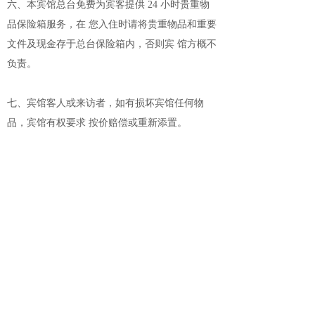
六、本宾馆总台免费为宾客提供 24 小时贵重物
品保险箱服务，在 您入住时请将贵重物品和重要
文件及现金存于总台保险箱内，否则宾 馆方概不
负责。
七、宾馆客人或来访者，如有损坏宾馆任何物
品，宾馆有权要求 按价赔偿或重新添置。
八、退房时间为每天中午 13：00 之前，超 1 小
时加收 10 元，超 3 小时为钟点房，超 4 小时为
全天房，钟点房为 3 小时，下午 5:00 后 没有钟
点房。如需延长住宿时间请提前与接待处联系，
以便安排。
九、客人租住期满，未与宾馆商妥续住事宜，宾
馆将视为自动退 房，房内之行礼物品将由宾馆暂